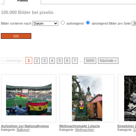
Pixelio
100.000 Bilder bei pixelio
Bilder sortieren nach
aufsteigend
absteigend
Bilder pro Seite
1
« Vorherige
2
3
4
5
6
7
...
5000
Nächste »
Aufstehen zur Nationalhymne
Weihnachtsmarkt Leipzig
Engelchor 
Kategorie:
Ballsport
Kategorie:
Weihnachten
Kategorie:
G