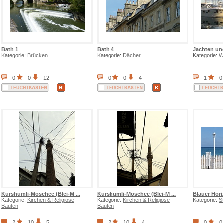
Bath 1
Bath 4
Jachten un
Kategorie:
Brücken
Kategorie:
Dächer
Kategorie:
W
0
0
12
0
0
4
1
0
Kurshumli-Moschee (Blei-M ...
Kurshumli-Moschee (Blei-M ...
Blauer Hori
Kategorie:
Kirchen & Religiöse
Kategorie:
Kirchen & Religiöse
Kategorie:
S
Bauten
Bauten
2
10
5
2
10
4
0
0