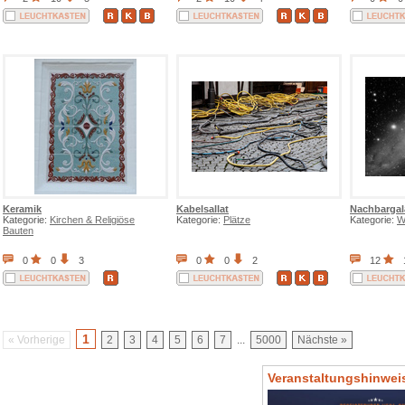
Keramik
Kabelsallat
Nachbargal
Kategorie:
Kirchen & Religiöse
Kategorie:
Plätze
Kategorie:
W
Bauten
0
0
3
0
0
2
12
1
« Vorherige
2
3
4
5
6
7
...
5000
Nächste »
Veranstaltungshinwei