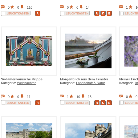
0
0
116
0
0
14
1
1
Südamerikanische Krippe
Morgenblick aus dem Fenster
kleiner Fuc
Kategorie:
Weihnachten
Kategorie:
Landschaft & Natur
Kategorie:
I
0
0
11
1
10
13
0
0