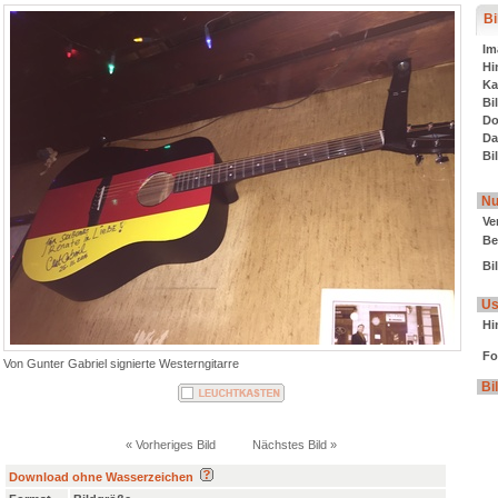
Bi
Im
Hi
Ka
Bi
Do
Da
Bi
Nu
Ve
Be
Bi
Us
Hi
Fo
Von Gunter Gabriel signierte Westerngitarre
Bi
« Vorheriges Bild
Nächstes Bild »
Download ohne Wasserzeichen